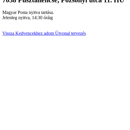
7038
Pusztahencse
,
Pozsonyi utca 11.
HU
Magyar Posta nyitva tartása.
Jelenleg nyitva, 14:30 óráig
Vissza
Kedvencekhez adom
Útvonal tervezés