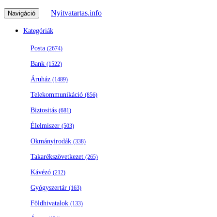
Nyitvatartas.info
Navigáció
Kategóriák
Posta
(2674)
Bank
(1522)
Áruház
(1489)
Telekommunikáció
(856)
Biztositás
(681)
Élelmiszer
(503)
Okmányirodák
(338)
Takarékszövetkezet
(265)
Kávézó
(212)
Gyógyszertár
(163)
Földhivatalok
(133)