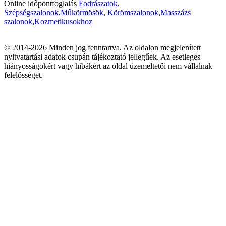
Online időpontfoglalás
Fodrászatok
,
Szépségszalonok
,
Műkörmösök
,
Körömszalonok
,
Masszázs
szalonok
,
Kozmetikusokhoz
© 2014-2026 Minden jog fenntartva. Az oldalon megjelenített
nyitvatartási adatok csupán tájékoztató jellegűek. Az esetleges
hiányosságokért vagy hibákért az oldal üzemeltetői nem vállalnak
felelősséget.