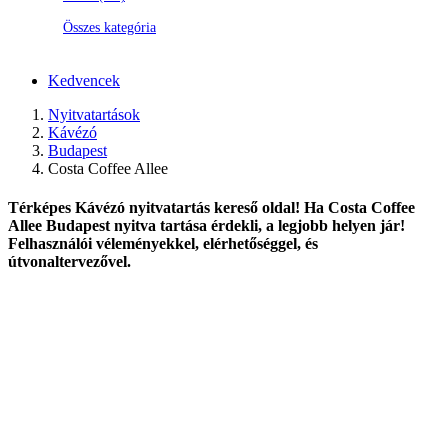
Összes kategória
Kedvencek
Nyitvatartások
Kávézó
Budapest
Costa Coffee Allee
Térképes Kávézó nyitvatartás kereső oldal! Ha Costa Coffee
Allee Budapest nyitva tartása érdekli, a legjobb helyen jár!
Felhasználói véleményekkel, elérhetőséggel, és
útvonaltervezővel.