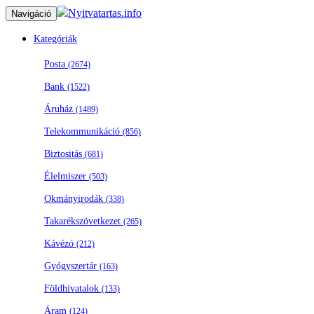
Nyitvatartas.info
Navigáció
Kategóriák
Posta
(2674)
Bank
(1522)
Áruház
(1489)
Telekommunikáció
(856)
Biztositás
(681)
Élelmiszer
(503)
Okmányirodák
(338)
Takarékszövetkezet
(265)
Kávézó
(212)
Gyógyszertár
(163)
Földhivatalok
(133)
Áram
(124)