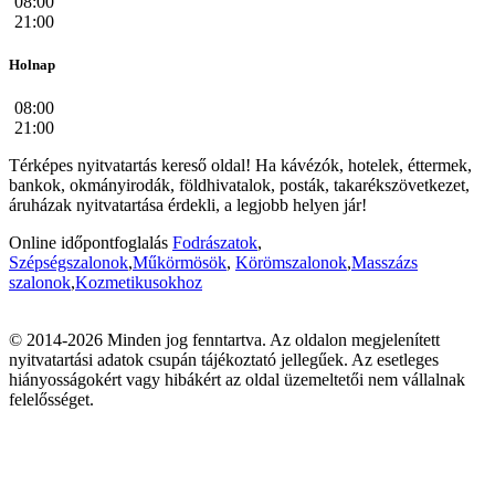
08:00
21:00
Holnap
08:00
21:00
Térképes nyitvatartás kereső oldal! Ha kávézók, hotelek, éttermek,
bankok, okmányirodák, földhivatalok, posták, takarékszövetkezet,
áruházak nyitvatartása érdekli, a legjobb helyen jár!
Online időpontfoglalás
Fodrászatok
,
Szépségszalonok
,
Műkörmösök
,
Körömszalonok
,
Masszázs
szalonok
,
Kozmetikusokhoz
© 2014-2026 Minden jog fenntartva. Az oldalon megjelenített
nyitvatartási adatok csupán tájékoztató jellegűek. Az esetleges
hiányosságokért vagy hibákért az oldal üzemeltetői nem vállalnak
felelősséget.