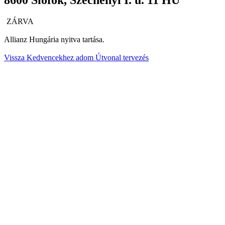
8600
Siófok
,
Széchenyi I. u. 11
HU
ZÁRVA
Allianz Hungária nyitva tartása.
Vissza
Kedvencekhez adom
Útvonal tervezés