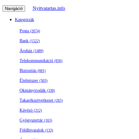
Nyitvatartas.info
Navigáció
Kategóriák
Posta
(2674)
Bank
(1522)
Áruház
(1489)
Telekommunikáció
(856)
Biztositás
(681)
Élelmiszer
(503)
Okmányirodák
(338)
Takarékszövetkezet
(265)
Kávézó
(212)
Gyógyszertár
(163)
Földhivatalok
(133)