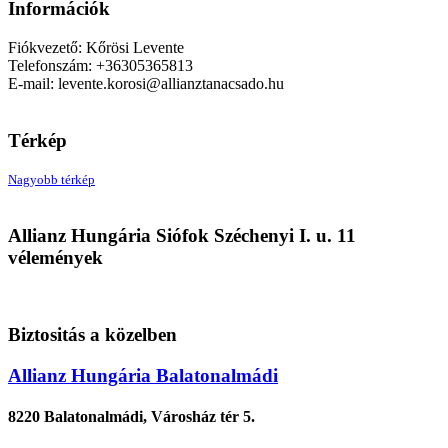
Információk
Fiókvezető: Kőrösi Levente
Telefonszám: +36305365813
E-mail:
levente.korosi@allianztanacsado.hu
Térkép
Nagyobb térkép
Allianz Hungária
Allianz Hungária Siófok Széchenyi I. u. 11
8600 Siófok, Széchenyi I. u. 11
vélemények
Biztositás a közelben
Allianz Hungária Balatonalmádi
8220 Balatonalmádi, Városház tér 5.