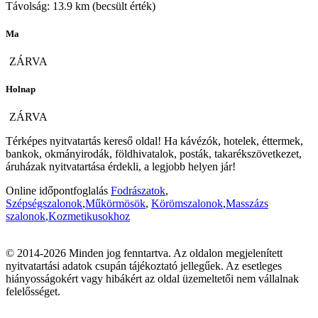
Távolság: 13.9 km (becsült érték)
Ma
ZÁRVA
Holnap
ZÁRVA
Térképes nyitvatartás kereső oldal! Ha kávézók, hotelek, éttermek,
bankok, okmányirodák, földhivatalok, posták, takarékszövetkezet,
áruházak nyitvatartása érdekli, a legjobb helyen jár!
Online időpontfoglalás
Fodrászatok
,
Szépségszalonok
,
Műkörmösök
,
Körömszalonok
,
Masszázs
szalonok
,
Kozmetikusokhoz
© 2014-2026 Minden jog fenntartva. Az oldalon megjelenített
nyitvatartási adatok csupán tájékoztató jellegűek. Az esetleges
hiányosságokért vagy hibákért az oldal üzemeltetői nem vállalnak
felelősséget.