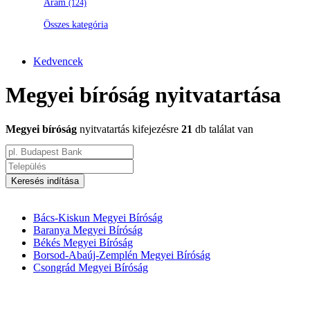
Áram
(124)
Összes kategória
Kedvencek
Megyei bíróság nyitvatartása
Megyei bíróság
nyitvatartás kifejezésre
21
db találat van
Keresés indítása
Bács-Kiskun Megyei Bíróság
Baranya Megyei Bíróság
Békés Megyei Bíróság
Borsod-Abaúj-Zemplén Megyei Bíróság
Csongrád Megyei Bíróság