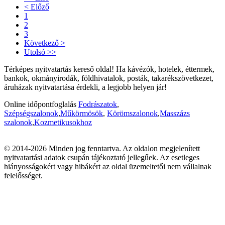
< Előző
1
2
3
Következő >
Utolsó >>
Térképes nyitvatartás kereső oldal! Ha kávézók, hotelek, éttermek,
bankok, okmányirodák, földhivatalok, posták, takarékszövetkezet,
áruházak nyitvatartása érdekli, a legjobb helyen jár!
Online időpontfoglalás
Fodrászatok
,
Szépségszalonok
,
Műkörmösök
,
Körömszalonok
,
Masszázs
szalonok
,
Kozmetikusokhoz
© 2014-2026 Minden jog fenntartva. Az oldalon megjelenített
nyitvatartási adatok csupán tájékoztató jellegűek. Az esetleges
hiányosságokért vagy hibákért az oldal üzemeltetői nem vállalnak
felelősséget.