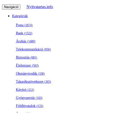
Nyitvatartas.info
Navigáció
Kategóriák
Posta
(2674)
Bank
(1522)
Áruház
(1489)
Telekommunikáció
(856)
Biztositás
(681)
Élelmiszer
(503)
Okmányirodák
(338)
Takarékszövetkezet
(265)
Kávézó
(212)
Gyógyszertár
(163)
Földhivatalok
(133)