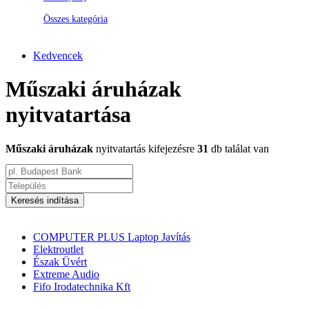
Összes kategória
Kedvencek
Műszaki áruházak
nyitvatartása
Műszaki áruházak
nyitvatartás kifejezésre
31
db találat van
Keresés indítása
COMPUTER PLUS Laptop Javítás
Elektroutlet
Észak Üvért
Extreme Audio
Fifo Irodatechnika Kft