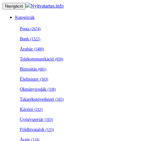
Nyitvatartas.info
Navigáció
Kategóriák
Posta
(2674)
Bank
(1522)
Áruház
(1489)
Telekommunikáció
(856)
Biztositás
(681)
Élelmiszer
(503)
Okmányirodák
(338)
Takarékszövetkezet
(265)
Kávézó
(212)
Gyógyszertár
(163)
Földhivatalok
(133)
Áram
(124)