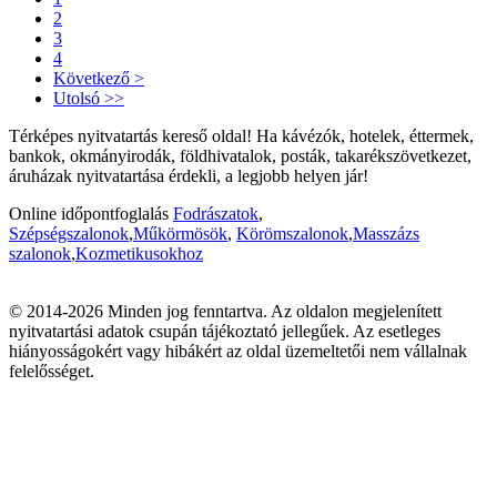
2
3
4
Következő >
Utolsó >>
Térképes nyitvatartás kereső oldal! Ha kávézók, hotelek, éttermek,
bankok, okmányirodák, földhivatalok, posták, takarékszövetkezet,
áruházak nyitvatartása érdekli, a legjobb helyen jár!
Online időpontfoglalás
Fodrászatok
,
Szépségszalonok
,
Műkörmösök
,
Körömszalonok
,
Masszázs
szalonok
,
Kozmetikusokhoz
© 2014-2026 Minden jog fenntartva. Az oldalon megjelenített
nyitvatartási adatok csupán tájékoztató jellegűek. Az esetleges
hiányosságokért vagy hibákért az oldal üzemeltetői nem vállalnak
felelősséget.